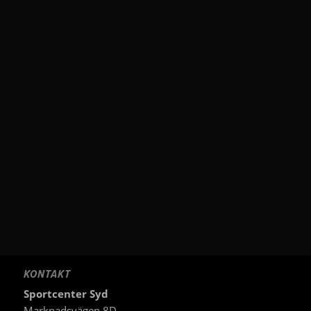
GYM
FR. 125.-
KÖP
BOKA TID
KONTAKT
Sportcenter Syd
Marknadsvägen 8D