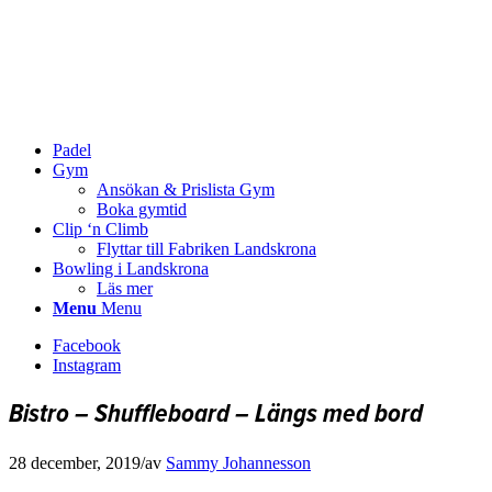
Padel
Gym
Ansökan & Prislista Gym
Boka gymtid
Clip ‘n Climb
Flyttar till Fabriken Landskrona
Bowling i Landskrona
Läs mer
Menu
Menu
Facebook
Instagram
Bistro – Shuffleboard – Längs med bord
28 december, 2019
/
av
Sammy Johannesson