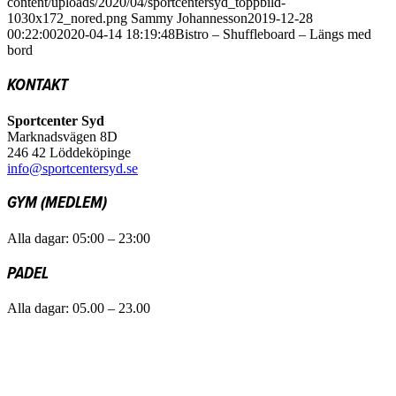
content/uploads/2020/04/sportcentersyd_toppbild-
1030x172_nored.png
Sammy Johannesson
2019-12-28
00:22:00
2020-04-14 18:19:48
Bistro – Shuffleboard – Längs med
bord
KONTAKT
Sportcenter Syd
Marknadsvägen 8D
246 42 Löddeköpinge
info@sportcentersyd.se
GYM (MEDLEM)
Alla dagar: 05:00 – 23:00
PADEL
Alla dagar: 05.00 – 23.00