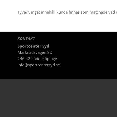
Tyvärr, inget innehåll kunde finnas som matchade vad d
KONTAKT
Sportcenter Syd
Marknadsvägen 8D
246 42 Löddeköpinge
info@sportcentersyd.se