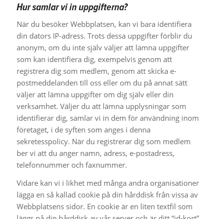
Hur samlar vi in uppgifterna?
När du besöker Webbplatsen, kan vi bara identifiera
din dators IP-adress. Trots dessa uppgifter förblir du
anonym, om du inte själv väljer att lämna uppgifter
som kan identifiera dig, exempelvis genom att
registrera dig som medlem, genom att skicka e-
postmeddelanden till oss eller om du på annat sätt
väljer att lämna uppgifter om dig själv eller din
verksamhet. Väljer du att lämna upplysningar som
identifierar dig, samlar vi in dem för användning inom
företaget, i de syften som anges i denna
sekretesspolicy. När du registrerar dig som medlem
ber vi att du anger namn, adress, e-postadress,
telefonnummer och faxnummer.
Vidare kan vi i likhet med många andra organisationer
lägga en så kallad cookie på din hårddisk från vissa av
Webbplatsens sidor. En cookie är en liten textfil som
läggs på din hårddisk av vår server och är ditt “id-kort”