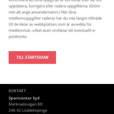
uppdatera, korrigera eller radera uppgifterna. (Glöm
inte att ange användarnamn.) När dina
medlemsuppgifter raderas har du inte längre tillträde
till de delar av webbplatsen som är avsedda för
medlemmar, vilket även omfattar ett eventuellt e-
postkonto.
TILL STARTSIDAN
KONTAKT
Sportcenter Syd
Marknadsvägen 8D
246 42 Löddeköpinge